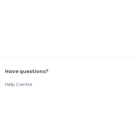
Have questions?
Help Centre
Our company
About us
Careers