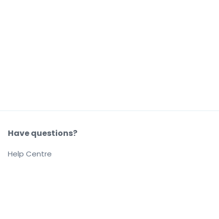
Have questions?
Help Centre
Our company
About us
Careers