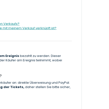
en Verkaufs?
e mit meinem Verkauf verknüpft ist?
em Ereignis
bezahlt zu werden. Dieser
s der Käufer am Ereignis teilnimmt, wobei
?
käufer an: direkte Überweisung und PayPal.
g der Tickets,
daher stellen Sie bitte sicher,