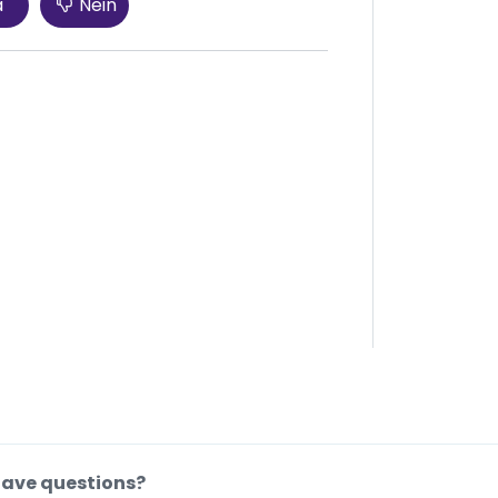
a
Nein
ave questions?