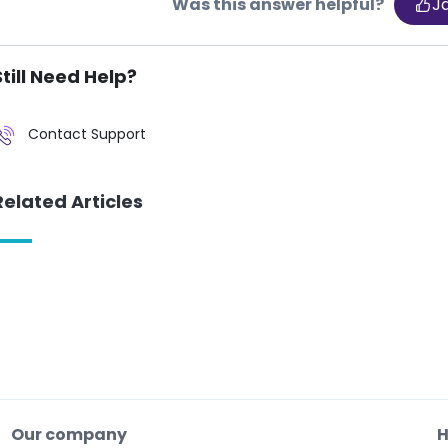
Was this answer helpful?
J
Still Need Help?
Contact Support
Related Articles
Our company
H