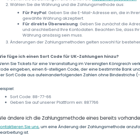
Wählen Sie die Währung und die Zahlungsmethode aus:
Für PayPal
: Geben Sie die E-Mail-Adresse ein, die in Ihre
gewählte Währung akzeptiert.
Für direkte Überweisung
: Geben Sie zunächst die Adress
und anschließend Ihre Kontodaten. Beachten Sie, dass Ih
Währung ansässig sein muss.
Änderungen der Zahlungsmethoden gelten sowohl für bestehen
ie füge ich einen Sort Code für UK-Zahlungen hinzu?
enn Sie Tickets für eine Veranstaltung im Vereinigten Königreich ve
ode eingeben, einen 6-stelligen Code, der eine bestimmte Bank und Fili
er Sort Code aus aufeinanderfolgenden Zahlen ohne Bindestriche (-
eispiel:
Sort Code: 88-77-66
Geben Sie auf unserer Plattform ein: 887766
Wie ändere ich die Zahlungsmethode eines bereits vorhand
ontaktieren Sie uns
, um eine Änderung der Zahlungsmethode anzuforde
earbeitung ist.