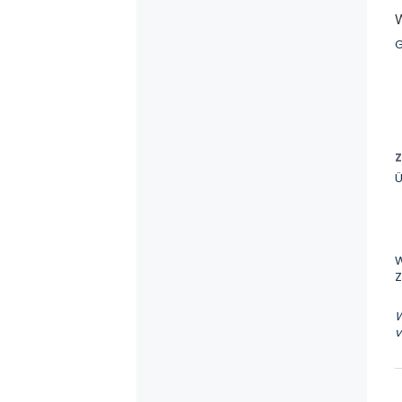
G
Ü
W
Z
W
v