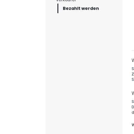
Bezahlt werden
S
Z
S
S
D
d
W