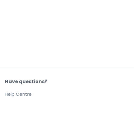
Have questions?
Help Centre
Our company
About us
Careers