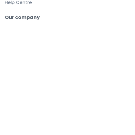
Help Centre
Our company
About us
Careers
Buy and sell with confidence
Customer service all the way to your seat
Every order is 100% guaranteed
.
.
.
.