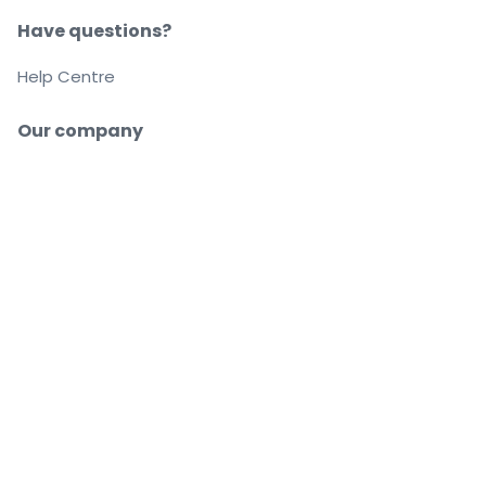
Have questions?
Help Centre
Our company
About us
Careers
Buy and sell with confidence
Customer service all the way to your seat
Every order is 100% guaranteed